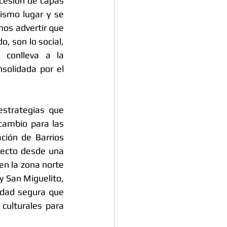
cesión de capas 
smo lugar y se 
os advertir que 
, son lo social, 
o conlleva a la 
solidada por el 
estrategias que 
ambio para las 
ión de Barrios 
yecto desde una 
en la zona norte 
 y San Miguelito, 
idad segura que 
 culturales para 