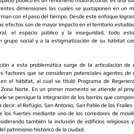
espacio público es un fenómeno multifactorial, es una su
rentes dimensiones las cuales se yuxtaponen en un mi
rman con el paso del tiempo. Desde este enfoque logram
 efectos son de mayor impacto en el territorio estudiado
ltural, el espacio público y la inseguridad, todo est
 grupo social y a la estigmatización de su hábitat con
ción a esta problemática surge de la articulación de 
es factores que se consideran potenciales agentes de c
en el hábitat, al cual se tituló Programa de Regenerac
ulo Zona Norte. En un primer momento se atiende al pro
onde se persigue la integración de los barrios que compon
 a decir: el Refúgio, San Antonio, San Pablo de los Frailes
de los fuertes mediante uno de los corredores de movil
siderando también la inclusión de edificios religiosos y
el patrimonio histórico de la ciudad. 