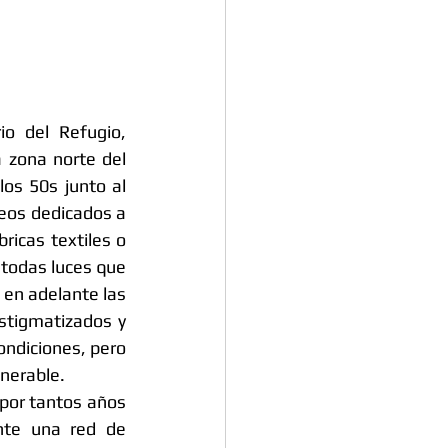
io del Refugio, 
 zona norte del 
os 50s junto al 
neos dedicados a 
icas textiles o 
 todas luces que 
en adelante las 
stigmatizados y 
ondiciones, pero 
lnerable. 
por tantos años 
te una red de 