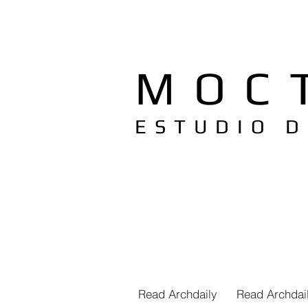
MOC
ESTUDIO 
Read Archdaily
Read Archdai