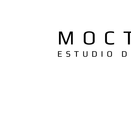
MOC
ESTUDIO 
Read Archdaily
Read Archdai