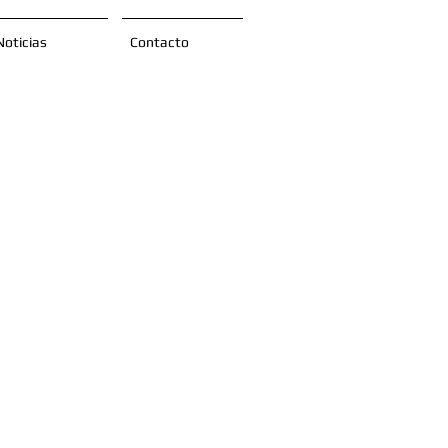
Noticias
Contacto
uimos
s que
vida de
hando al
, su