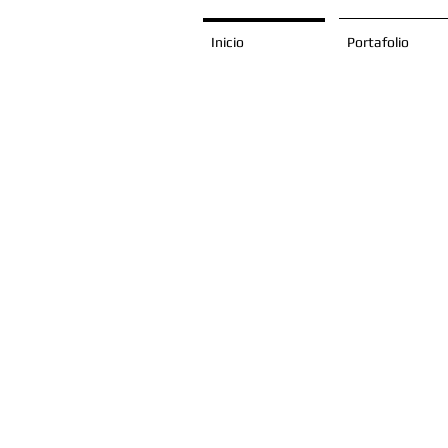
Inicio
Portafolio
Dis
esp
mejor
las p
m