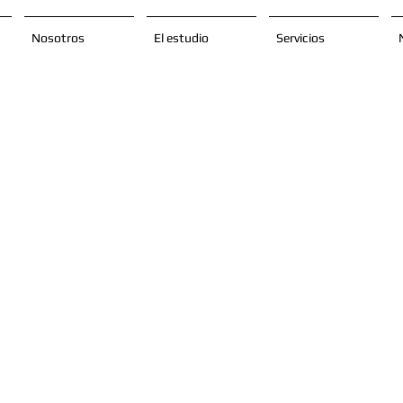
Nosotros
El estudio
Servicios
eñamos y constr
acios funcionale
an la calidad de 
ersonas, aprovec
áximo su espacio